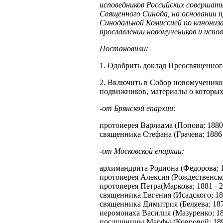
исповедников Российских совершат
Священного Синода, на основании 
Синодальной Комиссией по канониз
прославлении новомучеников и испов
Постановили:
1. Одобрить доклад Преосвященно
2. Включить в Собор новомученико
подвижников, материалы о которых
-от Брянской епархии:
протоиерея Варлаама (Попова; 1880 
священника Стефана (Грачева; 1886 
-от Московской епархии:
архимандрита Родиона (Федорова; 1
протоиерея Алексия (Рождественског
протоиерея Петра(Маркова; 1881 - 2
священника Евгения (Исадского; 187
священника Димитрия (Беляева; 1875
иеромонаха Василия (Мазуренко; 188
послушницы Марфы (Ковровой; 1897