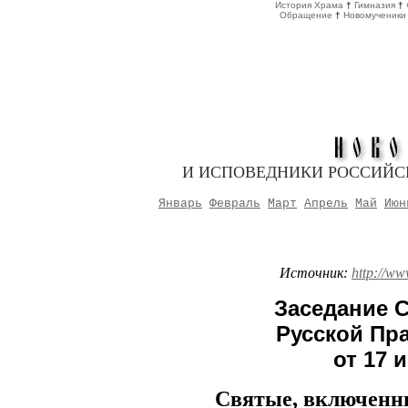
История Храма
†
Гимназия
†
Обращение
†
Новомученики
И ИСПОВЕДНИКИ РОССИЙС
Январь
Февраль
Март
Апрель
Май
Июн
Источник:
http://ww
Заседание 
Русской Пр
от 17 
Святые, включенн