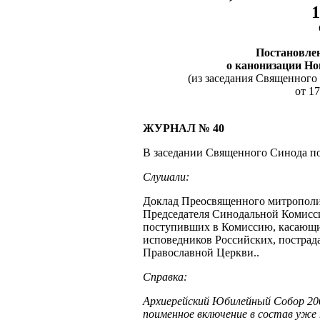
1
Постановле
о канонизации Н
(из заседания Священного
от 17
ЖУРНАЛ № 40
В заседании Священного Cинода 
Слушали:
Доклад Преосвященного митрополи
Председателя Синодальной Комисси
поступивших в Комиссию, касающи
исповедников Российских, пострад
Православной Церкви..
Справка:
Архиерейский Юбилейный Собор 2000
поименное включение в состав уже 