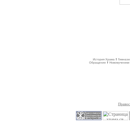
История Храма
†
Гимнази
Обращение
†
Новомученики
Правос