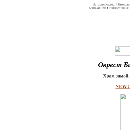
История Храма
†
Гимнази
Обращение
†
Новомученики
Окрест Би
Храм зимой.
NEW !