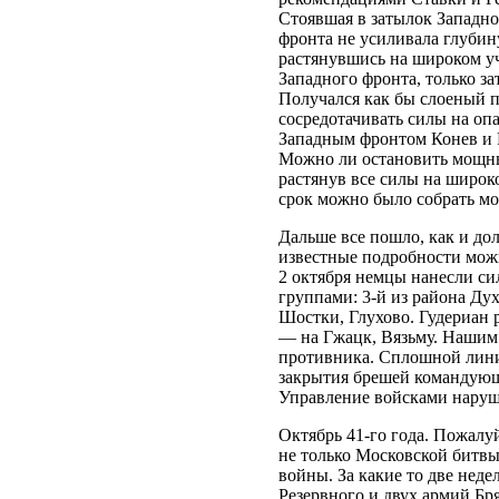
Стоявшая в затылок Западно
фронта не усиливала глубин
растянувшись на широком у
Западного фронта, только за
Получался как бы слоеный п
сосредотачивать силы на о
Западным фронтом Конев и 
Можно ли остановить мощны
растянув все силы на широк
срок можно было собрать м
Дальше все пошло, как и до
известные подробности можн
2 октября немцы нанесли с
группами: 3-й из района Ду
Шостки, Глухово. Гудериан р
— на Гжацк, Вязьму. Нашим 
противника. Сплошной лини
закрытия брешей командующ
Управление войсками наруш
Октябрь 41-го года. Пожалу
не только Московской битвы
войны. За какие то две неде
Резервного и двух армий Бр