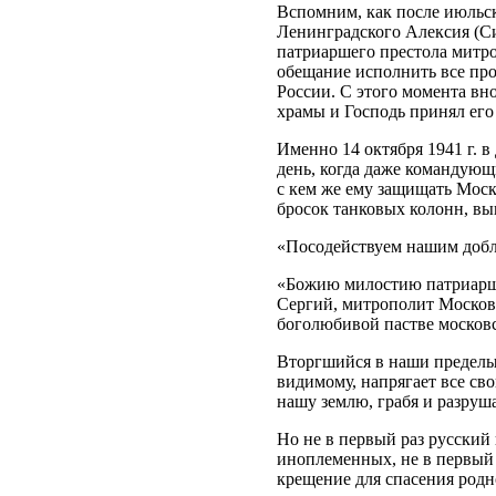
Вспомним, как после июльс
Ленинградского Алексия (С
патриаршего престола митро
обещание исполнить все пр
России. С этого момента вн
храмы и Господь принял его
Именно 14 октября 1941 г. 
день, когда даже командующ
с кем же ему защищать Моск
бросок танковых колонн, в
«Посодействуем нашим доб
«Божию милостию патриарш
Сергий, митрополит Москов
боголюбивой пастве московс
Вторгшийся в наши пределы 
видимому, напрягает все св
нашу землю, грабя и разруша
Но не в первый раз русский
иноплеменных, не в первый 
крещение для спасения родн