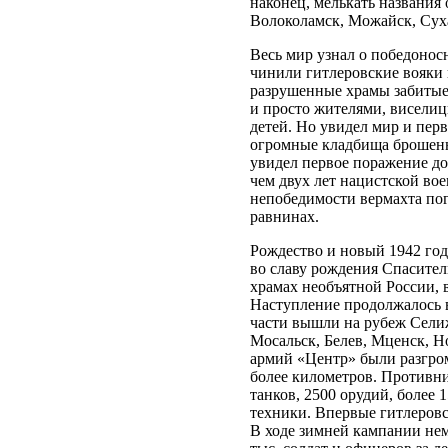
наконец, мелькать названия
Волоколамск, Можайск, Суха
Весь мир узнал о победоносн
чинили гитлеровские вояки
разрушенные храмы забиты
и просто жителями, виселиц
детей. Но увидел мир и пер
огромные кладбища брошенн
увидел первое поражение д
чем двух лет нацистской во
непобедимости вермахта по
равнинах.
Рождество и новый 1942 го
во славу рождения Спасител
храмах необъятной России, 
Наступление продолжалось 
части вышли на рубеж Селиж
Мосальск, Белев, Мценск, 
армий «Центр» были разгро
более километров. Противник
танков, 2500 орудий, более 
техники. Впервые гитлеровс
В ходе зимней кампании не