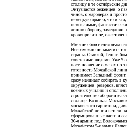
столицу в те октябрьские д
Энтузиастов беженцев, о па
чинов, о мародерах и просто
немецкую армию, что и кто, 
немыслимые, фантастическ
линию оборону, замедлило п
кровопролитное, ожесточенн
Многие объяснения лежат н
Невозможно не заметить тог
страны. Ставкой, Генштабом
советскими людьми. Уже 5 
постановление о мерах по 
готовность Можайской лини
принимает Западный фронт, в
сразу начинает собирать в к
окруженцев, резервов, впло
военных училищ и ополченце
строительство оборонительн
столице. Возникла Московск
московского гарнизона, див
Можайской линии встали на
сформированные части и сое
30-я армии; под Волоколамс
Можайском 5-я армия Лелюш