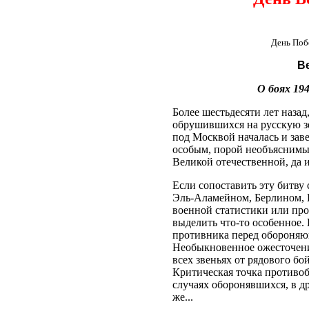
День Поб
В
О боях 194
Более шестьдесяти лет наза
обрушившихся на русскую зе
под Москвой началась и зав
особым, порой необъясним
Великой отечественной, да 
Если сопоставить эту битву
Эль-Аламейном, Берлином, К
военной статистики или про
выделить что-то особенное.
противника перед обороняющ
Необыкновенное ожесточение
всех звеньях от рядового б
Критическая точка противоб
случаях оборонявшихся, в д
же...