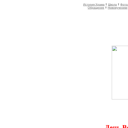
История Храма
†
Школа
†
Фото
Обращение
†
Новомученики
День В