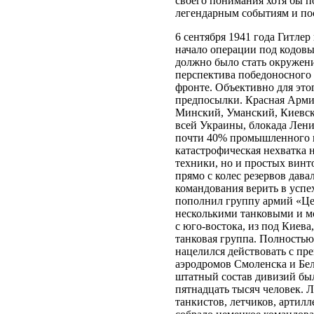
своего понимания хотя бы п
легендарным событиям и по
6 сентября 1941 года Гитле
начало операции под кодов
должно было стать окружени
перспектива победоносного
фронте. Объективно для это
предпосылки. Красная Армия
Минский, Уманский, Киевск
всей Украины, блокада Лен
почти 40% промышленного п
катастрофическая нехватка 
техники, но и простых винт
прямо с колес резервов дава
командования верить в успе
пополнил группу армий «Це
несколькими танковыми и м
с юго-востока, из под Киева
танковая группа. Полность
нацелился действовать с п
аэродромов Смоленска и Бел
штатный состав дивизий был
пятнадцать тысяч человек.
танкистов, летчиков, артилл