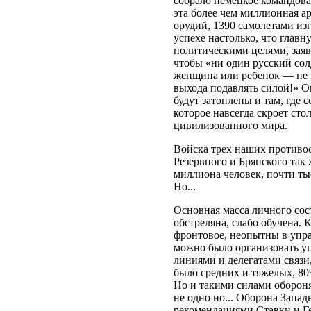
собрало немецкое командова
эта более чем миллионная а
орудий, 1390 самолетами изг
успехе настолько, что глав
политическими целями, заяв
чтобы «ни один русский сол
женщина или ребенок — не 
выхода подавлять силой!» Он
будут затоплены и там, где с
которое навсегда скроет сто
цивилизованного мира.
Войска трех наших противо
Резервного и Брянского так
миллиона человек, почти тыс
Но...
Основная масса личного сос
обстреляна, слабо обучена. 
фронтовое, неопытны в упра
можно было организовать у
линиями и делегатами связи
было средних и тяжелых, 80
Но и такими силами обороня
не одно но... Оборона Запад
рекомендациями Ставки и Г