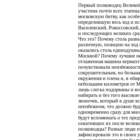
Первый полководец Великой
участник почти всех этапн
московскую битву, как особ
определившую весь ход и и
Василевский, Рокоссовский
и последующих великих ср
Что это? Почему столь разн
различную, позицию на ход 
оказались столь единодушны
Москвой? Почему лучшие не
отлаженная машина вермахта,
почувствовали неизбежност
сокрушительным, но больша
окружения и плена и, в обще
небольшим километров от М
лишь слегка подорваны и в
набирать и без того высоки
звоночек, который в душе вс
неизбежном, что должно буде
одновременно сразу для мно
будут вспоминать о тех пре
охвативших их после велико
полководцы? Разные люди по
зафиксировали это в своих 