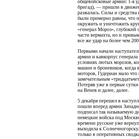
общевойсковые армии: 1-я уд
бригад), — пришли в движе
разжалась. Силы и средства
были примерно равны, что 
окружить и уничтожить кру
«генерал Мороз», глубокий 
части вермахта, но и привык
все же удар на более чем 20
Первыми начали наступател
армии и кавкорпус генерала
условиях лютых морозов, ко
машин и броневиков, когда 
моторов, Гудериан мало что
замечательным «тридцатьчет
Потеряв уже в первые сутки 
на Венев и далее, далее.
5 декабря перешел в наступ
пошли вперед армии Западно
подписал так называемую ди
немецкие войска под Москво
времени русские уже вернул
выходила к Солнечногорску.
только в оперативных сводк