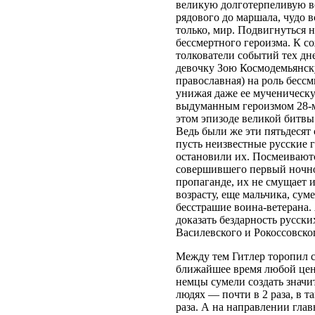
великую долготерпеливую во
рядового до маршала, чудо 
только, мир. Подвигнуться 
бессмертного героизма. К 
толкователи событий тех д
девочку Зою Космодемьянску
православная) на роль бес
унижая даже ее мученическ
выдуманным героизмом 28-м
этом эпизоде великой битвы
Ведь были же эти пятьдеся
пусть неизвестные русские 
остановили их. Посмеивают
совершившего первый ночно
пропаганде, их не смущает и
возрасту, еще мальчика, су
бесстрашие воина-ветерана.
доказать бездарность русски
Василевского и Рокоссовског
Между тем Гитлер торопил с
ближайшее время любой цен
немцы сумели создать значит
людях — почти в 2 раза, в та
раза. А на направлении глав