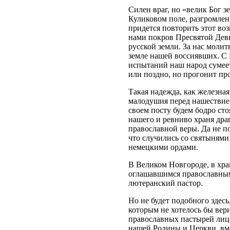
Силен враг, но «велик Бог 
Куликовом поле, разгромлен
придется повторить этот во
нами покров Пресвятой Дев
русской земли. За нас молит
земле нашей воссиявших. С
испытаний наш народ сумеет
или поздно, но прогонит пр
Такая надежда, как железная 
малодушия перед нашествием
своем посту будем бодро сто
нашего и ревниво храня дра
православной веры. Да не п
что случились со святынями
немецкими ордами.
В Великом Новгороде, в храм
оглашавшимся православным
лютеранский пастор.
Но не будет подобного здесь
которым не хотелось бы вери
православных пастырей лица
нашей Родины и Церкви, вме