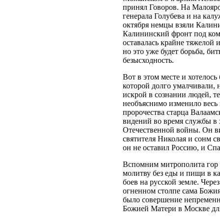
принял Говоров. На Малояро
генерала Голубева и на калу
октября немцы взяли Калин
Калининский фронт под ком
оставалась крайне тяжелой и
но это уже будет борьба, бит
безысходность.
Вот в этом месте и хотелось
которой долго умалчивали, н
искрой в сознании людей, те
необъяснимо изменило весь
пророчества старца Валаамс
видений во время службы в 
Отечественной войны. Он в
святителя Николая и сонм с
он не оставил Россию, и Спа
Вспомним митрополита гор
молитву без еды и пищи в к
боев на русской земле. Через
огненном столпе сама Божия
было совершение непременн
Божией Матери в Москве дл