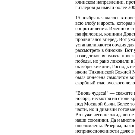
клинском направлении, прот
гитлеровцы имели более 300 
15 ноября началалось второе
всю злобу и ярость, которая
сопротивления. Именно в эт
панфиловцы, конники Довато
продвигался вперед. Вот уж
устанавливаются орудия для
рассмотреть в бинокль. Вот
разведчиков вермахта проск
победы, но рано ликовали в
октябрьские дни, Господь не
икона Тихвинской Божией М
была обнесена самолетом в
скорбный глас русского чело
"Вновь чудеса!" — скажите в
ноября, несмотря на столь к
под Москвой были. Более то
части, но и дивизии готовы
Вот уже чего не ожидали не 
наши союзники. Да и многи
ошеломлены. Резервы, накоп
неприкосновенности даже в 