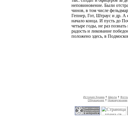
тыс. солдат и офицеров за д
неповиновение. Были отстр
чинов, в том числе фельдма
Гепнер, Гот, Штраус и др. А
начало конца. И пусть до П
четыре годы, не раз познать
радость и ликование победо
положено здесь, в Подмосков
История Храма
†
Школа
†
Фото
Обращение
†
Новомученики