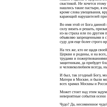
свастикой. Не хочется этому
нашлись такие пастыри, я и
кроме слова увещевания, вр
карающий нарушителей при
Во имя этой от Бога данной
силу вязать и решать, приз
из-за страха или по другим п
объявляю запрещенными в 
суду для еще более строго вр
На тех же, кто не щадя свое
Церкви и родины, и на всех
трудами и пожертвованиями
защитникам, да прибудет бл
и человеколюбием всегда, н
И был, так угодный Богу, м
Матери в Москве, и были м
всех храмах Москвы и Росси
Может стоит над этим задума
невероятные события осени 
Чудо? Да, несомненное чудо