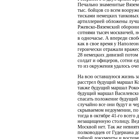
Печально знаменитые Вяземс
тыс. бойцов со всем воору
тисками немецких танковых
артиллерией обложены лучш
Ржевско-Вяземский оборони
сотнями тысяч москвичей, 
в одночасье. А впереди своб
как в свое время у Наполео
героически отражали вражес
28 немецких дивизий потом
солдат и офицеров, сотни е
то из окружения удалось оче
На всю оставшуюся жизнь з
расстрел будущий маршал К
также будущий маршал Роко
будущий маршал Василевск
спасать положение будущий 
случайно все они будут и че
скрываемом недоумении, по
тогда в октябре 41-го всего
незащищенную столицу. Вед
Москвой нет. Так же невнят
полководцев от Гудериана д
тайной документы и воспом