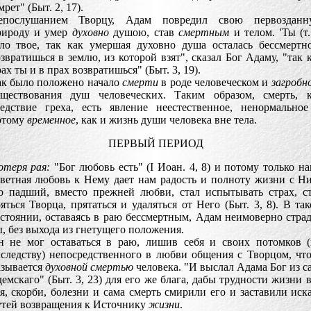
мрет" (Быт. 2, 17).
епослушанием Творцу, Адам повредил свою первозданн
рироду и умер
духовно
душою, став
смертным
и телом. 'Ты (т.
ело твое, так как умершая духовно душа осталась бессмертн
звратишься в землю, из которой взят", сказал Бог Адаму, "так 
ах ты и в прах возвратишься" (Быт. 3, 19).
ак было положено начало
смерти
в роде человеческом и
загробн
уществования душ человеческих. Таким образом, смерть, к
ледствие греха, есть явление неестественное, ненормально
отому
временное
, как и жизнь души человека вне тела.
ПЕРВЫЙ ПЕРИОД
отеря рая:
"Бог любовь есть" (I Иоан. 4, 8) и потому только н
ветная любовь к Нему дает нам радость и полноту жизни с Н
о падший, вместо прежней любви, стал испытывать страх, с
яться Творца, прятаться и удаляться от Него (Быт. 3, 8). В та
стоянии, оставаясь в раю бессмертным, Адам неимоверно стра
, без выхода из гнетущего положения.
н не мог оставаться в раю, лишив себя и своих потомков 
следству) непосредственного в любви общения с Творцом, чт
азывается
духовной смертью
человека. "И выслал Адама Бог из с
емскаго" (Быт. 3, 23) для его же блага, дабы трудности жизни 
я, скорби, болезни и сама смерть смирили его и заставили иск
утей возвращения к Источнику
жизни
.