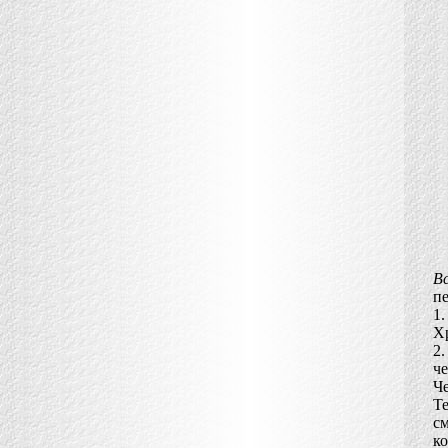
В
пе
1
Хр
2.
че
Ч
Те
с
к