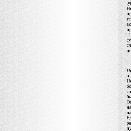
.у
Н
п
т
во
пр
Т
с
с
п
П
от
Н
бо
со
бы
О
на
н
Ед
ра
п