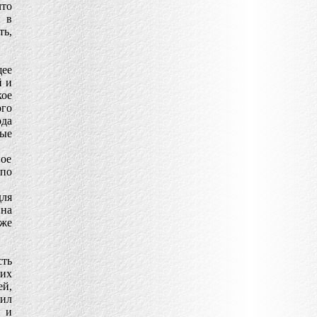
что
и в
ть,
ее
й и
кое
ого
да
ные
ное
по
для
 на
же
ть
их
й,
вил
и и