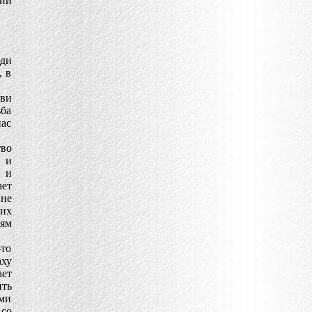
ни
юди
, в
кви
ба
ас
во
 и
ь и
ает
 не
щих
сям
-то
ху
ет
ить
ими
 со