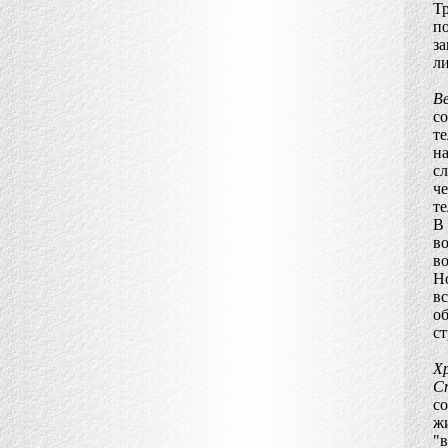
Т
п
за
ли
В
со
те
н
с
че
т
В 
в
во
Но
вс
о
ст
Х
С
с
ж
"