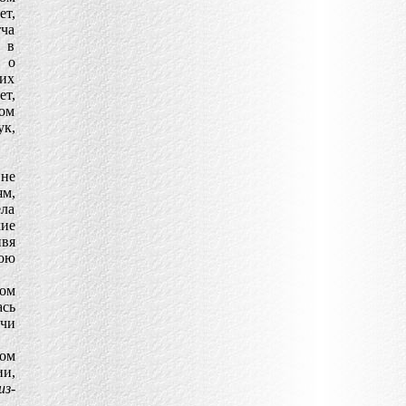
ет,
ча
т в
т о
 их
т,
хом
ук,
вне
м,
ела
ие
ивя
вою
ом
ась
учи
бом
ии,
из-