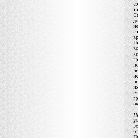
со
то
С
до
не
со
вр
П
в
х
г
по
н
и
п
их
Эт
г
ок
П
у
в
от
П