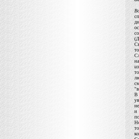
В
сп
д
о
с
(Д
Св
т
С
на
из
т
л
с
"в
В
ув
не
и
по
Но
т
ко