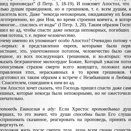
шед проповедал" (I Петр. 3, 18-19). И поясняет Апостол, что
лько душам праведников, но и грешников, т. е. всем душам, 
паситель всех. Даже "некогда непокорным, ожидавшему их Бо
лготерпению, во дни Ноя, во время строения ковчега, в кото
многие... спаслись от воды" (I Петр. 3, 20). Таким образом Госп
шел во ад, чтобы спасти даже некогда непокорных, погибших
емя потопа, т. е.
первое человечество
.
очему именно их упоминает особо Апостол? Очевидно потому 
о-первых: в представлении евреев, которыми были перв
ристиане, это, уничтоженное потопом, человечество было са
решное, из всех последующих грешников, и во-вторых: что
казать безграничное милосердие Божие, Который ужасом пото
еописуемым страхом смерти всего живущего, положил нача
справления этих, нераскаянных в то время грешников. 
одготовил их таким образом к встрече с Незабывшим и Любя
 Спасителем, сошедшим к ним во ад.
им Апостол хочет сказать, что Господь пришел спасти даже са
решных, которые некогда были непокорными, но не ожесточил
ончательно.
роповедь Евангелия в аду:
Если Христос
проповедывал
душ
мерших, то это значит, что души
способны
были Его слушат
оспринимать сказанное, реагировать на проповедь, принять 
вергнуть ее.
родолжая жить после смерти тела, душа всем своим сущест