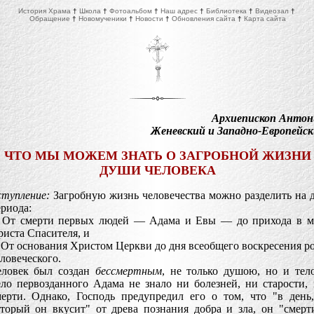
История Храма
†
Школа
†
Фотоальбом
†
Наш адрес
†
Библиотека
†
Видеозал
†
Обращение
†
Новомученики
†
Новости
†
Обновления сайта
†
Карта сайта
Архиепископ Антон
Женевский и Западно-Европейс
ЧТО МЫ МОЖЕМ ЗНАТЬ О ЗАГРОБНОЙ ЖИЗНИ
ДУШИ ЧЕЛОВЕКА
ступление:
Загробную жизнь человечества можно разделить на 
риода:
. От смерти первых людей — Адама и Евы — до прихода в м
иста Спасителя, и
 От основания Христом Церкви до дня всеобщего воскресения р
ловеческого.
еловек был создан
бессмертным
, не только душою, но и тел
ло первозданного Адама не знало ни болезней, ни старости,
мерти. Однако, Господь предупредил его о том, что "в день
оторый он вкусит" от древа познания добра и зла, он "смер