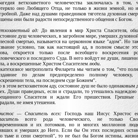
рагедия ветхозаветного человечества заключалась в том, 
отеряло оно Любящего Отца, не только в жизни земной, но 
гробной. Даже над душами праведников тяготела духовная смер
шены они были радости непосредственного общения с Богом.
етхозаветный ад:
До явления в мир Христа Спасителя, общ
стояние душ человеческих, в загробном мире, умерших духовно
лесной смертью, называется на церковном языке "адом". Но та
азвание условно, так как настоящий ад, в полном смысле эт
лова, откроется только после всеобщего воскресения ро
ловеческого и последнего Суда. В него войдут не души, лишен
ела, а воскрешенные Христом Спасителем
люди
.
катехизисе митрополита Филарета мы читаем о том, "что пол
оздаяние по делам предопределено полному человеку, 
скрешении тела, на последнем суде Божием".
 в этом ветхозаветном аду, состояние душ не было одинаковым 
ех. Души праведных, если и страдали, то утешались надеждою
бещанного Спасителя и ждали Его пришествия. Грешные 
радали, не имея утешения.
ристос — Спаситель всех:
Господь наш Иисус Христос ес
паситель
всего рода человеческого, не только Сво
овременников и их потомков, но и многих миллионов люде
ивших и умерших до Него. Если бы Он этих последних оста
во тьме и сени смертной", то не был бы Богом истины, жизн