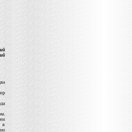
ий
кий
два
ир
ода
ом.
 ни
, в
тию