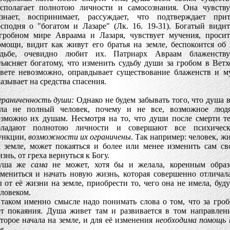
асполагает полнотою личности и самосознания. Она чувству
ознает, воспринимает, рассуждает, что подтверждает прит
сподня о "богатом и Лазаре" (Лк. 16. 19-31). Богатый види
агробном мире Авраама и Лазаря, чувствует мучения, проси
мощи, видит как живут его братья на земле, беспокоится об
удьбе, очевидно любит их. Патриарх Авраам блаженствуе
ъясняет богатому, что изменить судьбу души за гробом в Вет
авете невозможно, оправдывает существование блаженств и м
азывает на средства спасения.
граниченность души:
Однако не будем забывать того, что душа 
ела не полный человек, почему и не все, возможное людя
озможно их душам. Несмотря на то, что души после смерти т
бладают полнотою личности и совершают все психическ
ункции,
возможности их ограничены
. Так например: человек, ж
а земле, может покаяться и более или менее изменить сам с
знь, от греха вернуться к Богу.
уша же
сама
не может, хотя бы и желала, коренным образ
мениться и начать новую жизнь, которая совершенно отличал
 от её жизни на земле, приобрести то, чего она не имела, буд
ловеком.
таком именно смысле надо понимать слова о том, что за гро
ет покаяния. Душа живет там и развивается в том направлен
торое начала на земле, и для её изменения
необходима помощь 
е
.