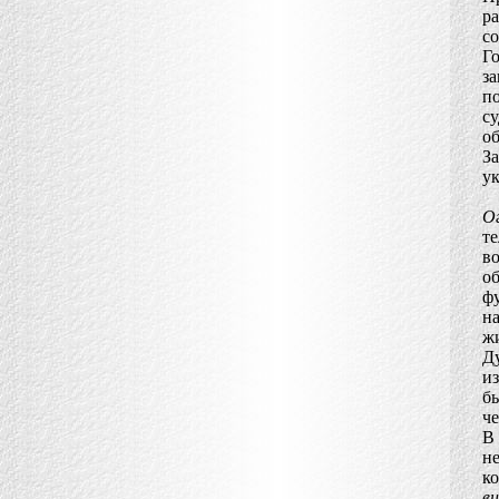
р
с
Го
з
по
с
об
З
ук
О
т
в
о
ф
н
жи
Д
из
бы
че
В 
н
ко
вн