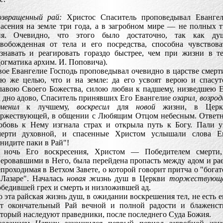
озвращенный рай:
Христос Спаситель проповедывал Евангел
асения на земле три года, а в загробном мире — не полных 
ня. Очевидно, что этого было достаточно, так как душ
свобожденная от тела и его посредства, способна чувствова
ознавать и реагировать гораздо быстрее, чем при жизни в т
огматика архим. И. Поповича).
ое Евангелие Господь проповедывал очевидно в царстве смерт
ою же целью, что и на земле: да его усвоят верою и спасут
лавою Своего Божества, силою любви к падшему, низведшею 
 дно адово, Спаситель принявших Его Евангелие
озарил, возрод
менил
к лучшему,
воскресил
для
новой
жизни, в Церк
оржествующей, в общении с Любящим Отцом небесным. Ответ
юбовь к Нему изгнала страх и открыла путь к Богу. Пали 
мерти духовной, и спасенные Христом услышали слова Ег
нидите паки в Рай"!
 ночь Его воскресения, Христом — Победителем смерти,
еровавшими в Него, была перейдена пропасть между адом и ра
проходимая в Ветхом Завете, о которой говорит притча о "бога
 Лазаре". Началась
новая жизнь
душ в Церкви
торжествующ
бедившей грех и смерть и низложившей ад.
 эта райская жизнь душ, в ожидании воскрешения тел, не есть 
от окончательный Рай вечной и полной радости и блаженст
торый наследуют праведники, после последнего Суда Божия.