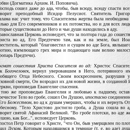
бви (Догматика Архим. И. Поповича).
осподь сошел даже до ада, чтобы, быв всюду, всюду спасти все
оворит преподобный Исидор Пелусиот. Святитель Григор
лама нас учит тому, что Спасителева жертва была необходима
лько для Его современников и их потомства, но и для всех люд
торые существовали до Него и чьи души находились в аду.
авославная Церковь исповедует, что за полтора года до сошест
риста во ад, Его Предтечею там, как и на земле, был Иоа
еститель, который "благовестил и сущим во аде Бога, явльшаг
лотию, вземлющаго грех мира и подающаго нам велию милос
ропарь Предтечи).
огмат сошествия Христа Спасителя во ад:
Христос Спасител
ак
Богочеловек
, вернул уверовавшим в Него, потерянного и
юбящего Отца Небесного. Своим воскресением, разрушив у
ховной смерти, Он возродил их для новой жизни, в созданной
ркви, проповедав Евангелие спасения.
 тою же проповедью Евангелия и любовью к падшему, остав
ечистое Тело во гробе, сошел Он Душою,
ипостасно
соединенн
 Его
Божеством
, во ад к душам умерших, чтобы и их вернуть О
бесному. "Тело Христово достигло гроба, а Душа сошла во а
ворит святой Афанасий Великий. "Во гробе плотски, во аде ж
шою, как Бог...", исповедует Церковь.
остол Петр говорит о Христе, "что Он, быв умерщвлен по пло
ил Духом, Которым находящимся в темнице (т. е. во аде) ду