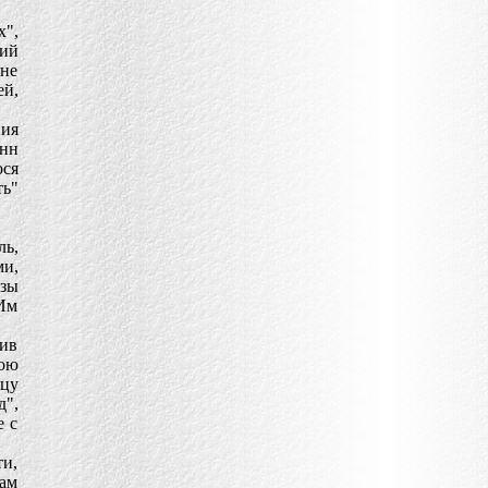
х",
ий
 не
ей,
вия
нн
ося
ть"
ь,
ми,
зы
 Им
ив
ою
тцу
д",
е с
ти,
шам