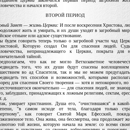
озданием
Церкви
закончился первый период загробной жиз
ловечества и начался второй.
ВТОРОЙ ПЕРИОД
овый Завет — жизнь Церкви:
И после воскресения Христова, л
одолжают жить и умирать, и их души уходят в загробный мир
йское отныне или адское существование.
ы будем говорить теперь только о загробной участи чад Цер
ристовой, Которую создал Он для спасения людей. Судь
еловечества, непринадлежащего к Церкви, покрыта для н
ончательной тайной.
редполагаем, что как не могло Ветхозаветное человечест
редвидеть того, что их души будут спасены воплощением
ошествием во ад Спасителя, так и мы не можем предугадат
редвидеть тех способов и возможностей, которыми располаг
орец для спасения Своего творения — хотя и непокорного, но
жесточившегося окончательно — для спасения людей, не знаю
о, заблудших, принадлежащих к ложным религиям, сектам, ере
т. д.
так, умирает христианин. Душа его, "очистившаяся" в какой
тепени, "в самом исходе от тела, благодаря только стра
мертному", как говорит Святой Марк Ефесский, покида
зжизненное тело. Она жива, она бессмертна, она продолжает ж
олнотою той жизни, которую начала на земле: со всеми сво
ыслями и чувствами, со своими добродетелями и пороками,