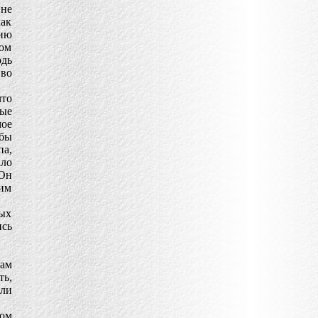
 не
как
жию
ром
одь
 во
что
ые
мое
бы
па,
ло
Он
щим
мых
ись
ам
ь,
или
вом