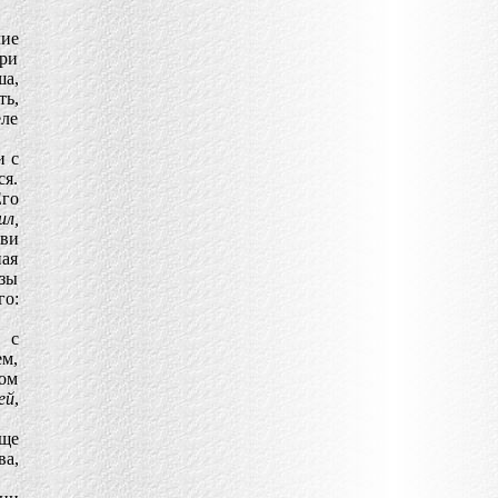
ие
три
а,
ть,
еле
и с
ся.
Его
ил,
ви
ная
узы
о:
 с
ем,
том
ей
,
еще
ва,