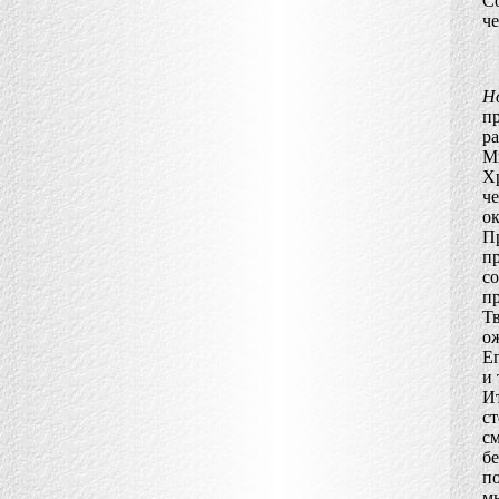
С
че
Н
пр
ра
М
Х
ч
ок
П
п
с
п
Тв
о
Ег
и 
И
с
с
бе
п
м