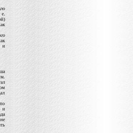
ую
 е.
ой)
как
ого
ак
е и
аша
им.
тал
ком
дал
(по
о и
ада
вне
ать