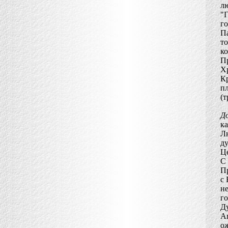
лю
"Г
г
Па
то
ко
Пр
Х
Кр
п
(т
Д
к
Л
ду
Це
С
Пр
с
не
го
Ду
Ап
ож