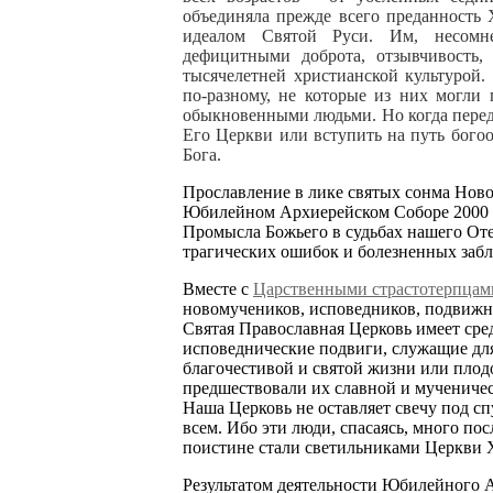
объединяла прежде всего преданность
идеалом Святой Руси. Им, несомн
дефицитными доброта, отзывчивость, 
тысячелетней христианской культурой
по-разному, не которые из них могли
обыкновенными людьми. Но когда перед 
Его Церкви или вступить на путь богоо
Бога.
Прославление в лике святых сонма Нов
Юбилейном Архиерейском Соборе 2000 г
Промысла Божьего в судьбах нашего Оте
трагических ошибок и болезненных заб
Вместе с
Царственными страстотерпцам
новомучеников, исповедников, подвижни
Святая Православная Церковь имеет ср
исповеднические подвиги, служащие дл
благочестивой и святой жизни или плод
предшествовали их славной и мученичес
Наша Церковь не оставляет свечу под сп
всем. Ибо эти люди, спасаясь, много п
поистине стали светильниками Церкви 
Результатом деятельности Юбилейного А