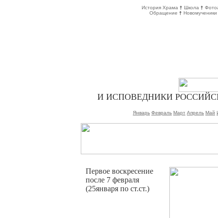
История Храма
†
Школа
†
Фото
Обращение
†
Новомученики
И ИСПОВЕДНИКИ РОССИЙС
Январь
Февраль
Март
Апрель
Май
Первое воскресение
после 7 февраля
(25января по ст.ст.)