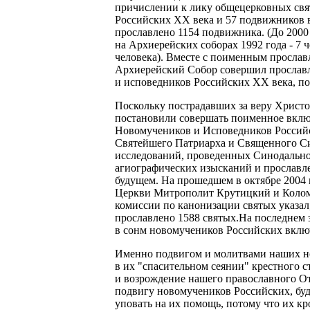
причислении к лику общецерковных свя
Российских XX века и 57 подвижников 
прославлено 1154 подвижника. (До 2000
на Архиерейских соборах 1992 года - 7 че
человека). Вместе с поименным прослав
Архиерейский Собор совершил прославл
и исповедников Российских XX века, по
Поскольку пострадавших за веру Христо
постановили совершать поименное вклю
Новомучеников и Исповедников Российс
Святейшего Патриарха и Священного Си
исследований, проведенных Синодально
агиографических изысканий и прославл
будущем. На прошедшем в октябре 2004
Церкви Митрополит Крутицкий и Колом
комиссии по канонизации святых указал
прославлено 1588 святых.На последнем 
в сонм новомучеников Российских вклю
Именно подвигом и молитвами наших но
в их "спасительном сеянии" крестного с
и возрождение нашего православного От
подвигу новомучеников Российских, буд
уповать на их помощь, потому что их к