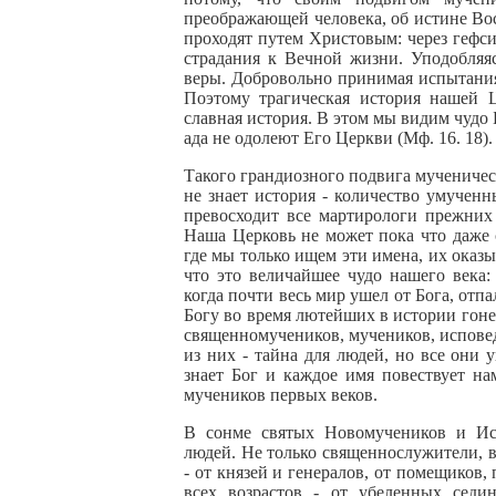
преображающей человека, об истине Во
проходят путем Христовым: через гефс
страдания к Вечной жизни. Уподобляя
веры. Добровольно принимая испытания 
Поэтому трагическая история нашей 
славная история. В этом мы видим чудо 
ада не одолеют Его Церкви (Мф. 16. 18).
Такого грандиозного подвига мученичест
не знает история - количество умучен
превосходит все мартирологи прежних 
Наша Церковь не может пока что даже с
где мы только ищем эти имена, их оказ
что это величайшее чудо нашего века:
когда почти весь мир ушел от Бога, отп
Богу во время лютейших в истории гоне
священномучеников, мучеников, испове
из них - тайна для людей, но все они
знает Бог и каждое имя повествует на
мучеников первых веков.
В сонме святых Новомучеников и Ис
людей. Не только священнослужители, в
- от князей и генералов, от помещиков
всех возрастов - от убеленных сед