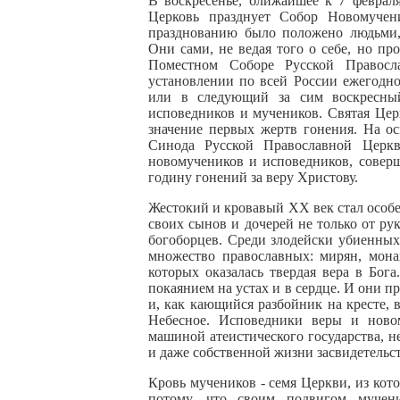
В воскресенье, ближайшее к 7 февраля 
Церковь празднует Собор Новомучен
празднованию было положено людьми,
Они сами, не ведая того о себе, но пр
Поместном Соборе Русской Правосл
установлении по всей России ежегодно
или в следующий за сим воскресны
исповедников и мучеников. Святая Цер
значение первых жертв гонения. На о
Синода Русской Православной Церкв
новомучеников и исповедников, совер
годину гонений за веру Христову.
Жестокий и кровавый XX век стал особ
своих сынов и дочерей не только от ру
богоборцев. Среди злодейски убиенны
множество православных: мирян, мона
которых оказалась твердая вера в Бог
покаянием на устах и в сердце. И они 
и, как кающийся разбойник на кресте, 
Небесное. Исповедники веры и ново
машиной атеистического государства, 
и даже собственной жизни засвидетельс
Кровь мучеников - семя Церкви, из кот
потому, что своим подвигом мучени