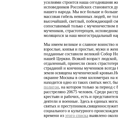
усилиями строится наша сегодняшняя ж
исповедников Российских становится д
нашего народа. Мы все больше и больше
массовая гибель невинных людей, не тол
высочайший, светлый, побеждающий сме
сопоставимый только с мученичеством 
мучеников, страстотерпцев, исповедник
молящихся за наш многострадальный на
Мы имеем великое и славное воинство н
взрослые, князья и простые, мужи и жен
подданные составили великий Собор Но
нашей Церкви. Всякий возраст людской, 
отдаленный, принесли своих страстотер
страданий и кончины мучеников всегда 
земля освящена мученической кровью.Нет
окраине Москвы в семи километрах на 
находится одно из таких святых мест, 
полигон
, на котором только за период с 
расстреляно 20675 человек. Среди расс
крестьян и рабочих, есть и представите
деятели и военные. Здесь в единых мог
святых и преступников,священнослужите
социального и культурного происхожде
времени из
этого списка
выявлено около