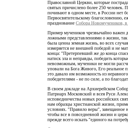
Православной Церкви, которые пострада
святых причислено более 250 человек. 
почивают в одном месте, в России нет б
Первосвятительскому благословению, еж
празднование
Собора Новомучеников, в
Пример мучеников чрезвычайно важен д
ложными представлениями о жизни, так 
была ценна земная жизнь, во всех случая
измеряется не внешней победой и не мат
конца: "Претерпевший же до конца спасе
натиск зла и неправды, победить которы
невозможным, мученики не могли рассч
уповали на Бога Живого, Его реальное п
это давало им возможность из неравног
победителями - не по силе, а по благодат
В своем докладе на Архиерейском Собо
Патриарх Московский и всея Руси Алекс
исповедничества новых российских свят
нам образцы христианской жизни, прим
условиях. "Правило веры", завещанное 
чтобы все в повседневной жизни и цер
прежде всего искать "единого на потреб